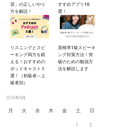
習」の正しいやり
すすめアプリ10
方を解説！
選！
リスニングとスピ
英検準1級スピーキ
ーキング両方を鍛
ング対策方法！突
える！おすすめの
破のための勉強方
ポッドキャスト５
法を解説します
選！（初級者～上
級者別）
2026年8月
月
火
水
木
金
土
日
1
2