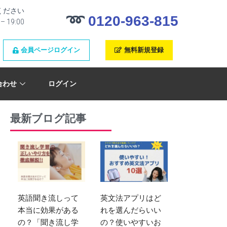
ください
➿
0120-963-815
19:00
会員ページログイン
無料新規登録
合わせ
ログイン
最新ブログ記事
英語聞き流しって
英文法アプリはど
本当に効果がある
れを選んだらいい
の？「聞き流し学
の？使いやすいお