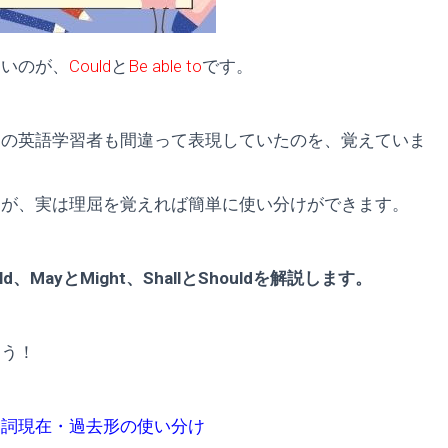
ないのが、
Could
と
Be able to
です。
らの英語学習者も間違って表現していたのを、覚えていま
すが、実は理屈を覚えれば簡単に使い分けができます。
ayとMight、ShallとShouldを解説します。
ょう！
動詞現在・過去形の使い分け