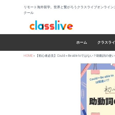
リモート海外留学。世界と繋がろうクラスライブオンライン
クール
ホーム
クラスラ
HOME
»
【初心者必見】Could＝Be able toではない？助動詞の使