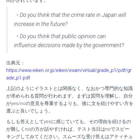
問がされています。
・Do you think that the crime rate in Japan will
increase in the future?
・Do you think that public opinion can
influence decisions made by the government?
出典元：
https://www.eiken.or.jp/eiken/exam/virtual/grade_p1/pdf/gr
ade_p1.pdf
上記のようにイラストとは関係なく、なおかつ専門的な知識
が求められる質問が行われます。
まずは質問を理解し、自分
がyes/noの意見を尊重するよりも、後に文を続けやすい方を
選ぶと良いでしょう。
もしも答えとしてyesに感じていても、その理由を続けるの
が難しくnoの方が話やすければ、テスト当日はnoでスピー
キングしてみてください。
スムーズな受け答えはアティチュ