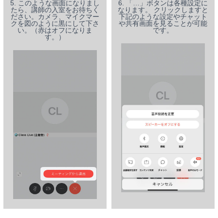
5. このような画面になりまし
6. 「…」ボタンは各種設定に
たら、講師の入室をお待ちく
なります。 クリックしますと
ださい。カメラ、マイクマー
下記のような設定やチャット
クを図のように黒にして下さ
や共有画面を見ることが可能
い。（赤はオフになりま
です。
す。）