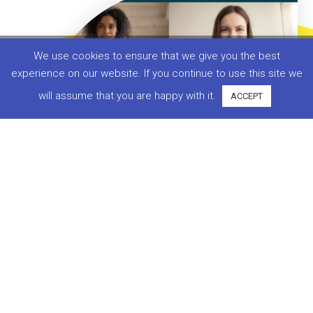
新時代のオンラインスクールで世界と繋がろう
We use cookies to ensure that we give you the best
無料体験やLINEお問合せはこちらよりどうぞ。
experience on our website. If you continue to use this site we
will assume that you are happy with it.
ACCEPT
LINE@でお問い合わせ
無料新規登録へ
まずは
無料会員登録
から
会員登録後、
無料体験レッスン
の受講が可能で
す！
無料会員登録はこちら