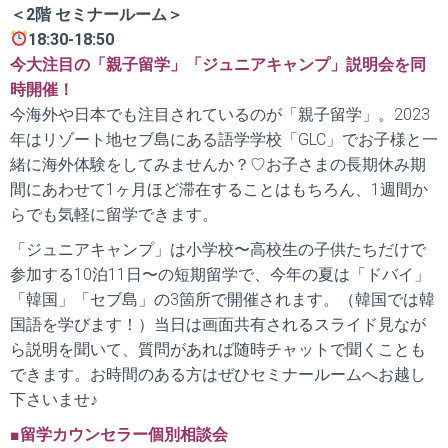
＜2階 セミナールーム＞
18:30-18:50
今大注目の「親子留学」「ジュニアキャンプ」説明会を同
時開催！
今海外や日本でも注目されているのが「親子留学」。2023
年はリゾート地セブ島にある語学学校「GLC」でお子様と一
緒に海外体験をしてみませんか？♡お子さまの長期休み期
間にあわせて1ヶ月ほど滞在することはもちろん、1週間か
らでも気軽に留学できます。
「ジュニアキャンプ」は小学校〜高校生の子供たちだけで
参加する10泊11日〜の短期留学で、今年の夏は「ドバイ」
「韓国」「セブ島」の3箇所で開催されます。（韓国では韓
国語を学びます！）当日は画面共有されるスライド見なが
ら説明を聞いて、質問があれば随時チャットで聞くことも
できます。お時間のある方はぜひセミナールームへお越し
下さいませ♪
■留学カウンセラー個別相談会