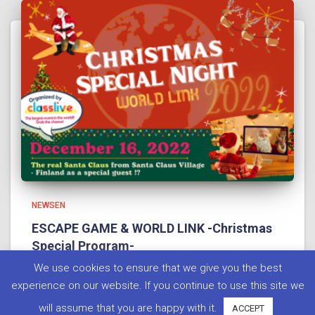
NEWSEN
ESCAPE GAME & WORLD LINK -Christmas
Special Program-
We use cookies to ensure that we give you the best
リモート海外留学。世界と繋がろうクラスライブオンラ
experience on our website. If you continue to use this site we
インスクール お気軽
Read more…
will assume that you are happy with it.
ACCEPT