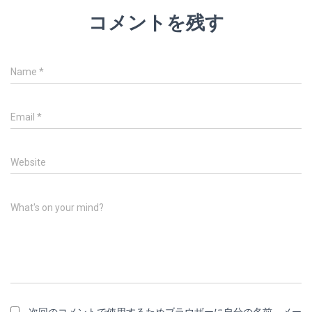
コメントを残す
Name
*
Email
*
Website
What's on your mind?