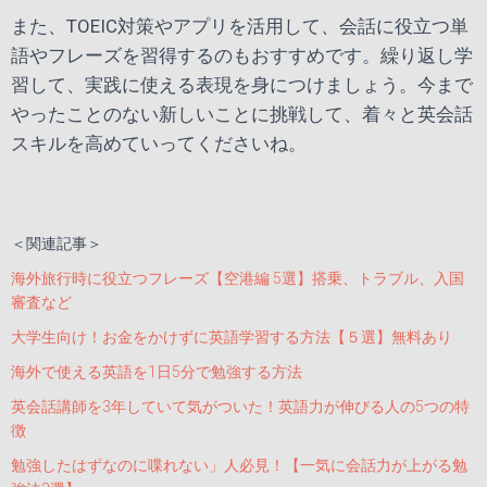
また、TOEIC対策やアプリを活用して、会話に役立つ単
語やフレーズを習得するのもおすすめです。繰り返し学
習して、実践に使える表現を身につけましょう。今まで
やったことのない新しいことに挑戦して、着々と英会話
スキルを高めていってくださいね。
＜関連記事＞
海外旅行時に役立つフレーズ【空港編 5選】搭乗、トラブル、入国
審査など
大学生向け！お金をかけずに英語学習する方法【５選】無料あり
海外で使える英語を
1
日
5
分で勉強する方法
英会話講師を
3
年していて気がついた！英語力が伸びる人の
5
つの特
徴
勉強したはずなのに喋れない」人必見！【一気に会話力が上がる勉