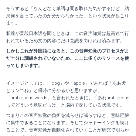
そうすると「なんとなく単語は聞き取れた気がするけど、結
局何を言っていたのか分からなかった」という状況が起こり
ます。
私達が普段日本語を聞くときは、この音声知覚は超高速で行
われているため文の内容にだけ意識を向ければ済みます。
しかしこれが外国語になると、この音声知覚のプロセスがま
だ十分に訓練されていないため、ここに多くのリソースを使
ってしまいます。
イメージとしては、「dog」や「apple」であれば「ああ犬
とリンゴね」と瞬時に分かるかと思いますが、
「ambiguous words」と言われたときに、「あれambiguous
ってどういう意味だっけ」と脳内で探している状況です。
つまりこの音声知覚の負担を減らせば減らすほど、意味理解
に集中できることになります。そしてシャドーイングを続け
ることで、音声知覚が自動化されていくことが研究で明らか