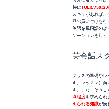
海外に及ぶなら高
時に
TOEIC75
スキルがあれば、
品の買い付けを行
英語を母国語のよ
ケーションを取り
.
英会話ス
クラスの準備やレ
す。レッスンに向
す。また、そうし
点程度
を求められ
えられる知識
が実