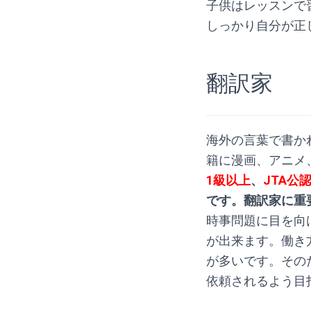
子供はレッスンで
しっかり自分が正
.
翻訳家
海外の言葉で書か
籍に漫画、アニメ
1級以上
、
JTA公
です。翻訳家に重
時事問題に目を向
が出来ます。働き
が多いです。その
依頼されるよう目
.