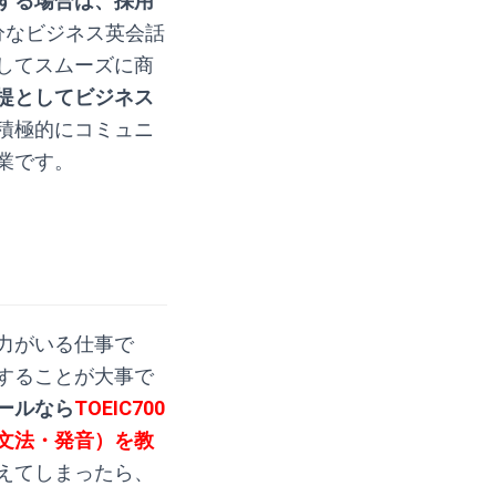
する場合は、
採用
分なビジネス英会話
してスムーズに商
提としてビジネス
積極的にコミュニ
業です。
力がいる仕事で
することが大事で
ールなら
TOEIC700
文法・発音）を教
えてしまったら、