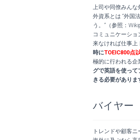
上司や同僚みんな
外資系とは “外
う。”（参照：Wi
コミュニケーショ
来なければ仕事上
時に
TOEIC800点
極的に行われる企
グで英語を使って
きる必要がありま
.
バイヤー
トレンドや顧客ニ