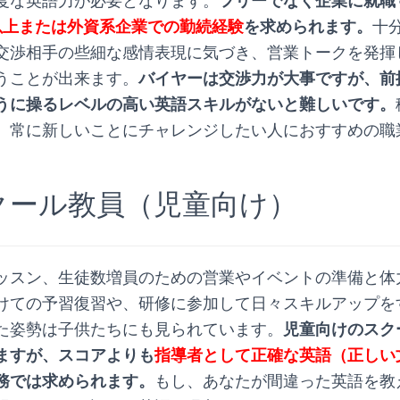
度な英語力が必要となります。
フリーでなく企業に就職
0点以上または外資系企業での勤続経験
を求められます。
十
交渉相手の些細な感情表現に気づき、営業トークを発揮
うことが出来ます。
バイヤーは交渉力が大事ですが、前
うに操るレベルの高い英語スキルがないと難しいです。
、常に新しいことにチャレンジしたい人におすすめの職
クール教員（児童向け）
ッスン、生徒数増員のための営業やイベントの準備と体
けての予習復習や、研修に参加して日々スキルアップを
た姿勢は子供たちにも見られています。
児童向けのスク
ますが、スコアよりも
指導者として正確な英語（正しい
務では求められます。
もし、あなたが間違った英語を教