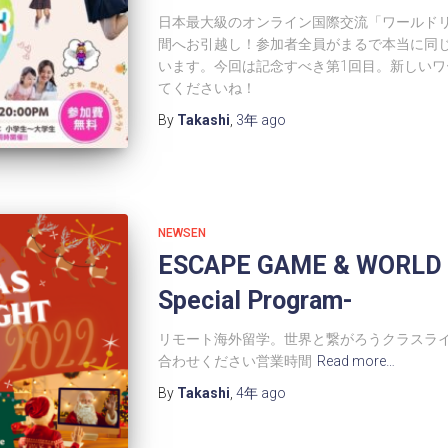
日本最大級のオンライン国際交流「ワールド
間へお引越し！参加者全員がまるで本当に同
います。今回は記念すべき第1回目。新しい
てくださいね！
By
Takashi
,
3年
ago
NEWSEN
ESCAPE GAME & WORLD L
Special Program-
リモート海外留学。世界と繋がろうクラスライ
合わせください営業時間
Read more…
By
Takashi
,
4年
ago