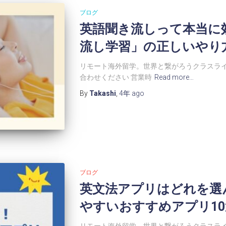
ブログ
英語聞き流しって本当に
流し学習」の正しいやり
リモート海外留学。世界と繋がろうクラスライ
合わせください 営業時
Read more…
By
Takashi
,
4年
ago
ブログ
英文法アプリはどれを
やすいおすすめアプリ1
リモート海外留学。世界と繋がろうクラスライ