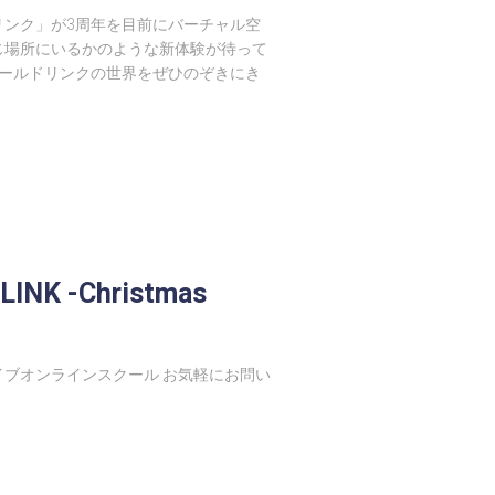
リンク」が3周年を目前にバーチャル空
じ場所にいるかのような新体験が待って
ワールドリンクの世界をぜひのぞきにき
INK -Christmas
ブオンラインスクール お気軽にお問い