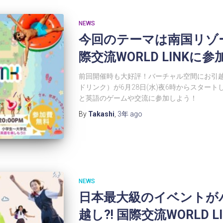
NEWS
今回のテーマは南国リゾート
際交流WORLD LINKに
前回開催時も大好評！バーチャル空間にお引越しし
ドリンク）が6月28日(水)夜6時からスター
と英語のゲームや交流に参加しよう！
By
Takashi
,
3年
ago
NEWS
日本最大級のイベントが
越し?! 国際交流WORLD LI